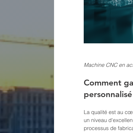
Machine CNC en acti
Comment gara
personnalisé
La qualité est au c
un niveau d'excellen
processus de fabrica