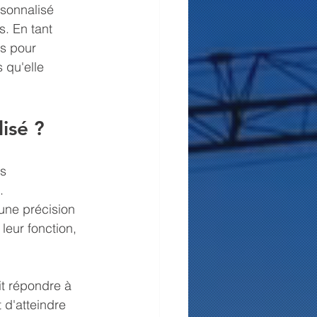
sonnalisé 
. En tant 
s pour 
 qu'elle 
isé ?
s 
. 
 une précision 
eur fonction, 
t répondre à 
 d'atteindre 