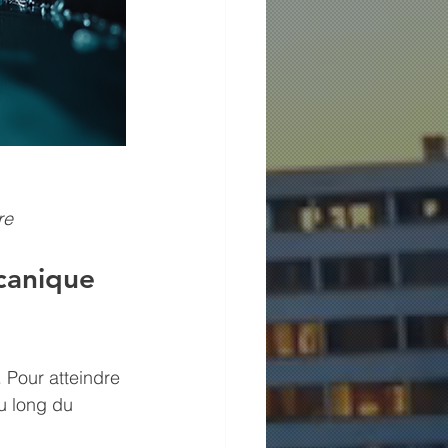
re
canique 
 Pour atteindre 
u long du 