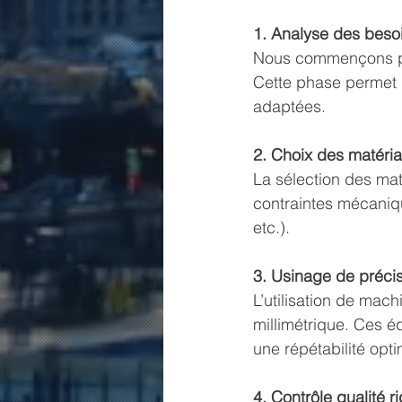
1. Analyse des beso
Nous commençons par
Cette phase permet d
adaptées.
2. Choix des matéri
La sélection des maté
contraintes mécaniqu
etc.).
3. Usinage de préci
L’utilisation de ma
millimétrique. Ces é
une répétabilité opti
4. Contrôle qualité r