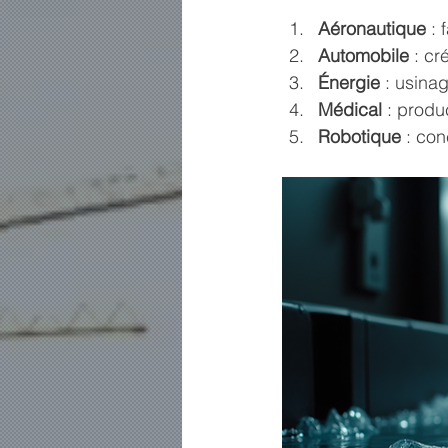
Aéronautique
 :
Automobile
 : c
Énergie
 : usina
Médical
 : produ
Robotique
 : co