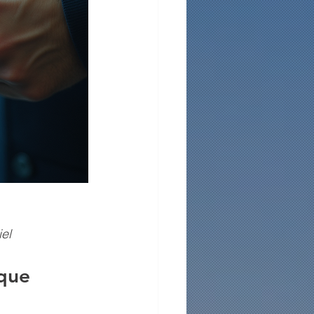
el
que 