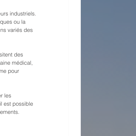
s industriels. 
iques ou la 
ns variés des 
sitent des 
aine médical, 
ême pour 
 les 
 est possible 
pements.