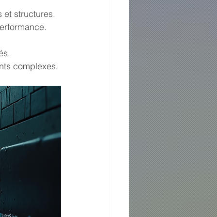
 et structures.
performance.
és.
nts complexes.